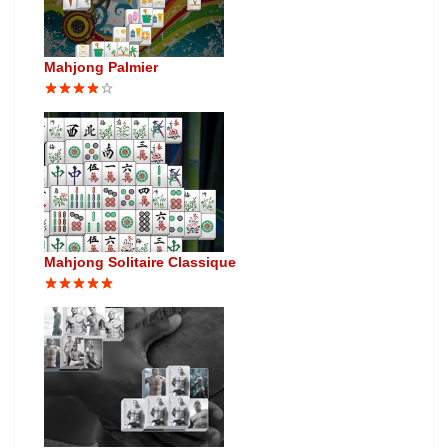
Mahjong Palmier
Mahjong Solitaire Classique