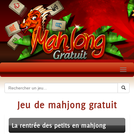
Toggl
navig
Jeu de mahjong gratuit
La rentrée des petits en mahjong