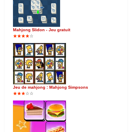
Mahjong Slidon - Jeu gratuit
Jeu de mahjong : Mahjong Simpsons